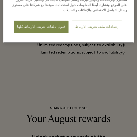
المحتوى والإعلانات، ولتوفير ميزات وسائل التواصل الاجتماعي ولتحليل حركة المرور
على الموقع. ونشارك أيضًا المعلومات حول استخدامك موقعنا مع شركائنا على مستوى
وسائل التواصل الاجتماعي والإعلانات والتحليلات.
*Unlockable with qualifying criteria in participating
إعدادات ملف تعريف الارتباط
قبول ملفات تعريف الارتباط كلها
boutiques and restaurants - see terms and conditions for
full details.
‡Unlimited redemptions, subject to availability.
§Limited redemptions, subject to availability.
MEMBERSHIP EXCLUSIVES
Your August rewards