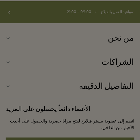
⬩
مواعيد العمل بالفيلاج
09:00 – 21:00
من نحن
اتصلوا بنا
الشراكات
الأسئلة المتكررة
انضموا إلى شركائنا
خريطة الفيلاج
التفاصيل الدقيقة
عروض الشركاء
وصل حديثًا
شروط وأحكام الموقع الإلكتروني
حجز المجموعات
الأعضاء دائماً يحصلون على المزيد
بطاقة الهدايا
شروط وأحكام العضوية
الفنادق والمعالم السياحية المحلية
انضم إلى عضوية بيستر فيلادج لفتح مزايا حصرية والحصول على أحدث
الوظائف
إشعارات الخصوصية
الأخبار من الداخل.
تنزيل التطبيق