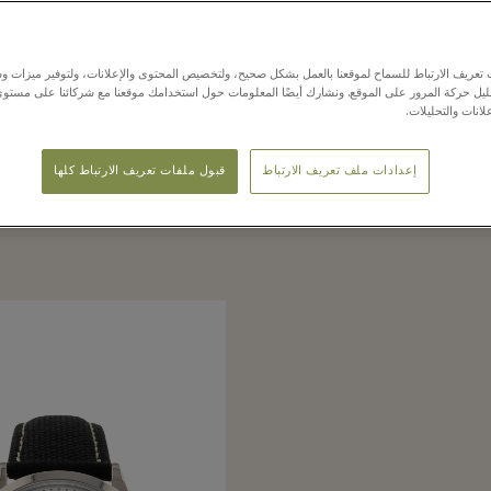
عريف الارتباط للسماح لموقعنا بالعمل بشكل صحيح، ولتخصيص المحتوى والإعلانات، ولتوفير ميزات وس
حليل حركة المرور على الموقع. ونشارك أيضًا المعلومات حول استخدامك موقعنا مع شركائنا على مستو
لانات والتحليلات.
تصفحوا البوتيكات
إعدادات ملف تعريف الارتباط
قبول ملفات تعريف الارتباط كلها