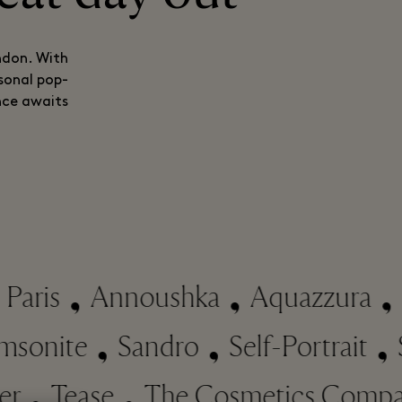
ondon. With
asonal pop-
ce awaits…
ris
Annoushka
Aquazzura
Arc
Samsonite
Sandro
Self-Portrai
Tease
The Cosmetics Company 