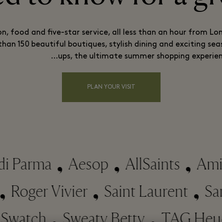
on, food and five-star service, all less than an hour from L
han 150 beautiful boutiques, stylish dining and exciting se
ups, the ultimate summer shopping experien
PLAN YOUR VISIT
Parma
Aesop
AllSaints
Ami Pa
XO
Roger Vivier
Saint Laurent
atch
Sweaty Betty
TAG Heuer