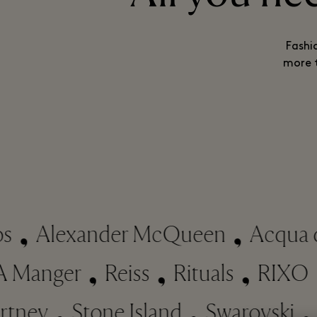
Fashi
more t
Alexander McQueen
Acqua di 
et A Manger
Reiss
Rituals
RI
ney
Stone Island
Swarovski
Sw