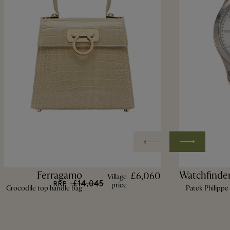
Ferragamo
Watchfinder
£6,060
Village
£14,045
RRP
price
Crocodile top handle bag
Patek Philippe