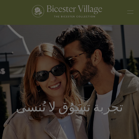
تجربة تسَوُق لا تُنسى