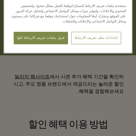
نستخدم ملفات تعريف الارتباط للسماح لموقعنا بالعمل بشكل صحيح، ولتخصيص
10% 할인 혜택
المحتوى والإعلانات، ولتوفير ميزات وسائل التواصل الاجتماعي ولتحليل حركة المرور
على الموقع. ونشارك أيضًا المعلومات حول استخدامك موقعنا مع شركائنا على مستوى
5파운드 식음료권 증정
وسائل التواصل الاجتماعي والإعلانات والتحليلات.
비스터빌리지 멤버십에 가입하고，다양한 추가
혜택을 경험해보세요
إعدادات ملف تعريف الارتباط
قبول ملفات تعريف الارتباط كلها
빌리지 웹사이트
에서 시즌 추가 혜택 기간을 확인하
시고, 주요 명품 브랜드에서 제공드리는 놀라운 할인
혜택을 경험해보세요.
할인 혜택 이용 방법