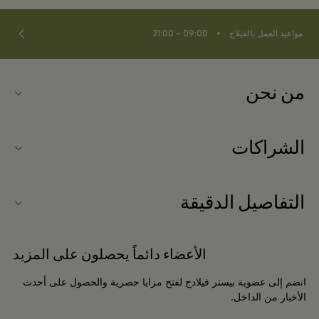
⬩
مواعيد العمل بالفيلاج
09:00 – 21:00
من نحن
اتصلوا بنا
الشراكات
الأسئلة المتكررة
انضموا إلى شركائنا
خريطة الفيلاج
التفاصيل الدقيقة
عروض الشركاء
وصل حديثًا
شروط وأحكام الموقع الإلكتروني
حجز المجموعات
الأعضاء دائماً يحصلون على المزيد
بطاقة الهدايا
شروط وأحكام العضوية
الفنادق والمعالم السياحية المحلية
انضم إلى عضوية بيستر فيلادج لفتح مزايا حصرية والحصول على أحدث
الوظائف
إشعارات الخصوصية
الأخبار من الداخل.