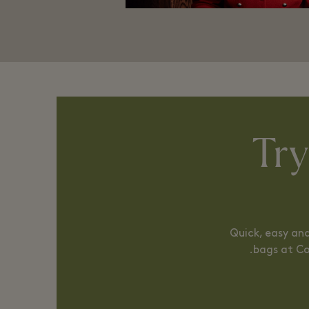
Try
Quick, easy and
bags at Co