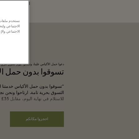
البسيطة.
نستخدم ملفات ت
الاجتماعي ولت
الاجتماعي والإع
دعوا حمل الأكياس علينا، وتمتعوا بيوم تسوق مريح
تسوقوا بدون حمل ال
"تسوقوا بدون حمل الأكياس خدمتنا ل
التسوق بحرية تامة. ارتاحوا ونحن نج
للاستلام في نهاية اليوم، مقابل ‎£35 فقط."
احجزوا مكانكم