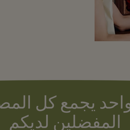
احد يجمع كل الم
المفضلين لديكم