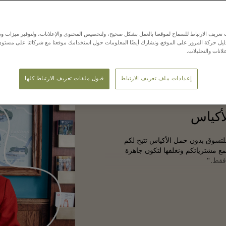
مع المساعدين العاملين في المتجر.
عريف الارتباط للسماح لموقعنا بالعمل بشكل صحيح، ولتخصيص المحتوى والإعلانات، ولتوفير ميزات وس
حليل حركة المرور على الموقع. ونشارك أيضًا المعلومات حول استخدامك موقعنا مع شركائنا على مستو
لانات والتحليلات.
إعدادات ملف تعريف الارتباط
قبول ملفات تعريف الارتباط كلها
أكياس
لتسوق بدون حمل الأكياس تتيح لكم
مع مشترياتكم ونغلفها لتكون جاهزة