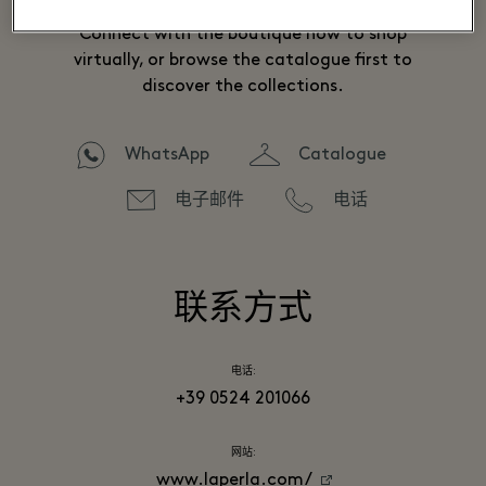
Connect with the boutique now to shop
virtually, or browse the catalogue first to
discover the collections.
WhatsApp
Catalogue
电子邮件
电话
联系方式
电话:
+39 0524 201066
网站:
www.laperla.com/