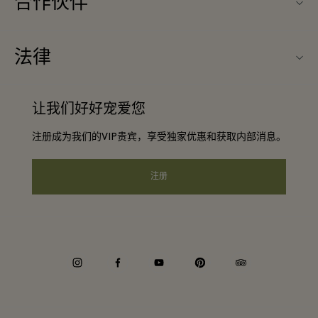
合作伙伴
常见问题
旅行合作伙伴
购物村互动地图
法律
成为合作伙伴
启发灵感
条款与条件
团体预订
让我们好好宠爱您
联系我们
会员条款与条件
常旅客计划合作伙伴
注册成为我们的VIP贵宾，享受独家优惠和获取内部消息。
工作机会
隐私权声明
酒店及景点合作伙伴
下载应用程序
注册
可访问性
Corporate Programme
礼品卡
Cookie声明
企业责任
instagram
facebook
youtube
pinterest
tripadvisor
Whistleblowing