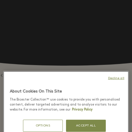
返回品牌列表
Decline all
About Cookies On This Site
The Bicester Collection™ use cookies to provide you with personalised
content, deliver targeted advertising and to analyse visitors to our
⬩
THE BOUTIQUE IS CLOSED AND NO LONGER PRESENT IN THE VILLAGE.
website. For more information, see our
Privacy Policy
Fidenza Village From Home
OPTIONS
ACCEPT ALL