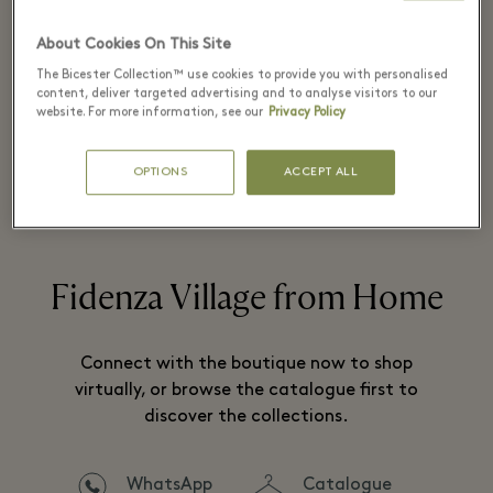
About Cookies On This Site
The Bicester Collection™ use cookies to provide you with personalised
Established in 1976 and originally
content, deliver targeted advertising and to analyse visitors to our
inspired by the founder’s love of the sea.
website. For more information, see our
Privacy Policy
OPTIONS
ACCEPT ALL
阅读全文
Fidenza Village from Home
Connect with the boutique now to shop
virtually, or browse the catalogue first to
discover the collections.
WhatsApp
Catalogue