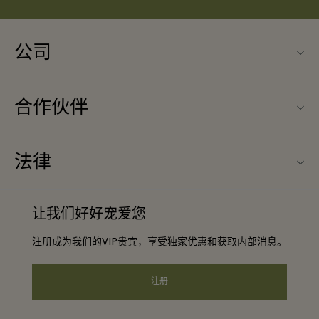
公司
关于Fidenza Village（菲登扎购物村）
合作伙伴
常见问题
旅行合作伙伴
购物村互动地图
法律
成为合作伙伴
启发灵感
条款与条件
团体预订
让我们好好宠爱您
联系我们
会员条款与条件
常旅客计划合作伙伴
注册成为我们的VIP贵宾，享受独家优惠和获取内部消息。
工作机会
隐私权声明
酒店及景点合作伙伴
下载应用程序
注册
可访问性
Corporate Programme
礼品卡