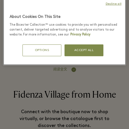
Decline all
About Cookies On This Site
Piquadro travel and business luggage is
The Bicester Collection™ use cookies to provide you with personalised
characterised by a blend of traditional
content, deliver targeted advertising and to analyse visitors to our
website. For more information, see our
Privacy Policy
Italian craftsmanship, innovation and
technology.
OPTIONS
ACCEPT ALL
阅读全文
Fidenza Village from Home
Connect with the boutique now to shop
virtually, or browse the catalogue first to
discover the collections.