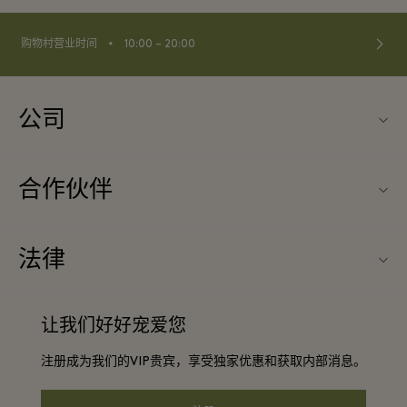
⬩
购物村营业时间
10:00 – 20:00
公司
关于Fidenza Village（菲登扎购物村）
合作伙伴
常见问题
旅行合作伙伴
购物村互动地图
法律
成为合作伙伴
启发灵感
条款与条件
团体预订
让我们好好宠爱您
联系我们
会员条款与条件
常旅客计划合作伙伴
注册成为我们的VIP贵宾，享受独家优惠和获取内部消息。
工作机会
隐私权声明
酒店及景点合作伙伴