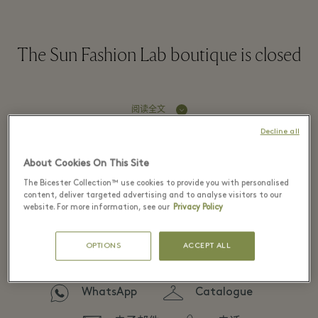
The Sun Fashion Lab boutique is closed
阅读全文
Decline all
Fidenza Village from Home
About Cookies On This Site
The Bicester Collection™ use cookies to provide you with personalised
content, deliver targeted advertising and to analyse visitors to our
website. For more information, see our
Privacy Policy
Connect with the boutique now to shop
virtually, or browse the catalogue first to
OPTIONS
ACCEPT ALL
discover the collections.
WhatsApp
Catalogue