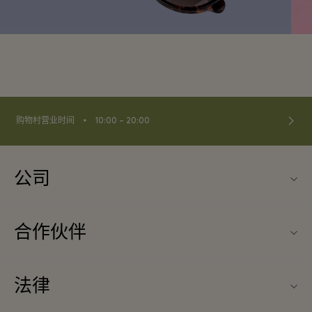
⬩
购物村营业时间
10:00 – 20:00
公司
关于Fidenza Village（菲登扎购物村）
合作伙伴
常见问题
旅行合作伙伴
购物村互动地图
法律
成为合作伙伴
启发灵感
条款与条件