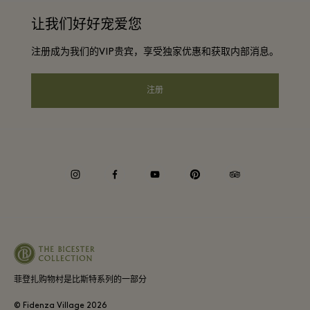
团体预订
让我们好好宠爱您
联系我们
会员条款与条件
常旅客计划合作伙伴
注册成为我们的VIP贵宾，享受独家优惠和获取内部消息。
工作机会
隐私权声明
酒店及景点合作伙伴
下载应用程序
注册
可访问性
Corporate Programme
礼品卡
Cookie声明
企业责任
instagram
facebook
youtube
pinterest
tripadvisor
Whistleblowing
菲登扎购物村是比斯特系列的一部分
© Fidenza Village
2026