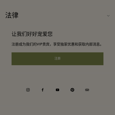
旅行合作伙伴
购物村互动地图
法律
成为合作伙伴
启发灵感
条款与条件
团体预订
让我们好好宠爱您
联系我们
会员条款与条件
常旅客计划合作伙伴
注册成为我们的VIP贵宾，享受独家优惠和获取内部消息。
工作机会
隐私权声明
酒店及景点合作伙伴
下载应用程序
注册
可访问性
Corporate Programme
礼品卡
Cookie声明
企业责任
instagram
facebook
youtube
pinterest
tripadvisor
Whistleblowing