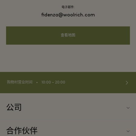
电子邮件:
fidenza@woolrich.com
查看地图
⬩
购物村营业时间
10:00 – 20:00
公司
关于Fidenza Village（菲登扎购物村）
合作伙伴
常见问题