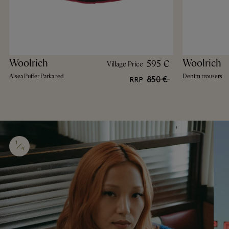
Woolrich
Woolrich
595 €
Village Price
Alsea Puffer Parka red
Denim trousers
850 €
RRP
1
4