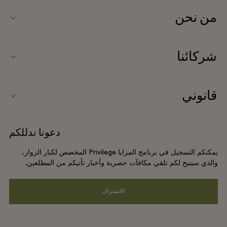
من نحن
اتصل بنا
شركائنا
اتصل بنا
شركاؤنا
نبذة عن Ingolstadt Village (إنغولشتات فيلاج)
قانوني
حجز المجموعات
خريطة الفيلاج
شروط وأحكام الموقع الإلكتروني
الفنادق والمعالم السياحية المحلية
دعونا ندللكم
الوظائف
شروط وأحكام العضوية
DO GOOD programme
يمكنكم التسجيل في برنامج المزايا Privilege المخصص لكبار الزوار،
تنزيل التطبيق
Privacy notice
والذي سيتيح لكم تلقي مكافآت حصرية وأخبار تأتيكم من المطلعين.
Shopping Card
سهولة الوصول
الاشتراك
الأسئلة المتكررة
الالتزامات البيئية والاجتماعية والحوكمة