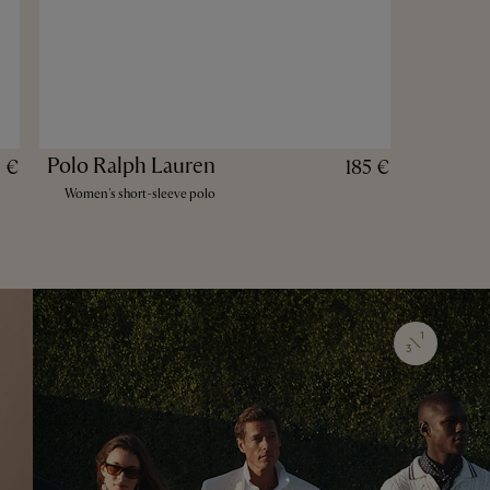
Polo Ralph Lauren
 €
185 €
Women's short-sleeve polo
1
3