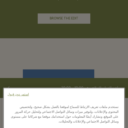
BROWSE THE EDIT
⬩
مواعيد العمل بالفيلاج
10:00 – 20:00
استمر دون قبول
نستخدم ملفات تعريف الارتباط للسماح لموقعنا بالعمل بشكل صحيح، ولتخصيص
من نحن
المحتوى والإعلانات، ولتوفير ميزات وسائل التواصل الاجتماعي ولتحليل حركة المرور
على الموقع. ونشارك أيضًا المعلومات حول استخدامك موقعنا مع شركائنا على مستوى
اتصل بنا
وسائل التواصل الاجتماعي والإعلانات والتحليلات.