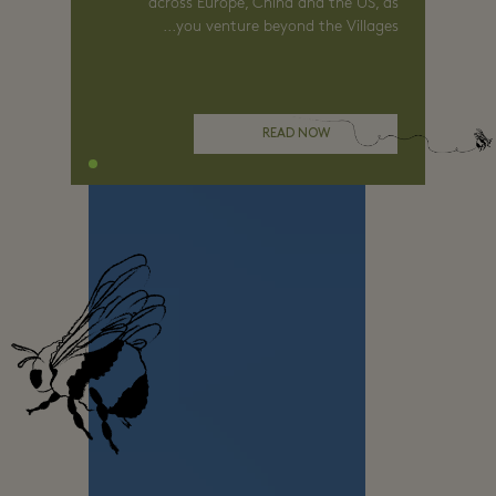
across Europe, China and the US, as
you venture beyond the Villages...
READ NOW