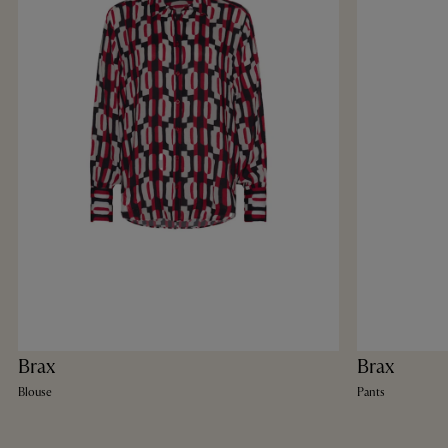
Brax
Brax
Blouse
Pants