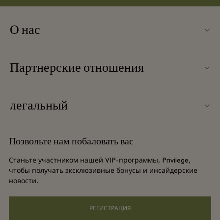
О нас
Связаться с нами
Партнерские отношения
Связаться с нами
Наши партнеры
О Ingolstadt Village
легальный
Групповое бронирование
Карта бутик-городка
Условия и положения
Отели и достопримечательности
Позвольте нам побаловать вас
Вакансии
Условия и положения для привилегированного участника
DO GOOD programme
Станьте участником нашей VIP-программы, Privilege,
Загрузить приложение
чтобы получать эксклюзивные бонусы и инсайдерские
Privacy notice
новости.
Shopping Card
Специальные возможности
РЕГИСТРАЦИЯ
Часто задаваемые вопросы