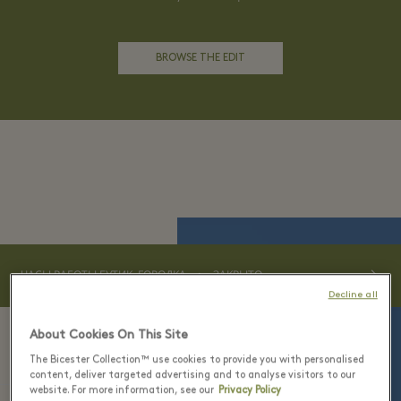
BROWSE THE EDIT
⬩
ЧАСЫ РАБОТЫ БУТИК-ГОРОДКА
ЗАКРЫТО
Decline all
About Cookies On This Site
О нас
The Bicester Collection™ use cookies to provide you with personalised
content, deliver targeted advertising and to analyse visitors to our
Связаться с нами
website. For more information, see our
Privacy Policy