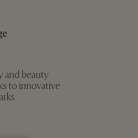
ge
ry and beauty
ks to innovative
rks.