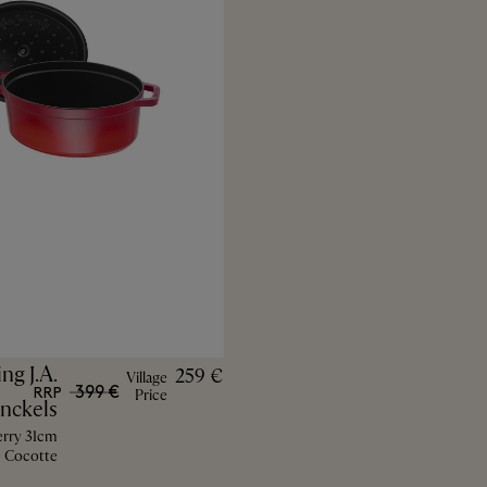
ing J.A.
259 €
Village
399 €
RRP
Price
nckels
erry 31cm
Cocotte