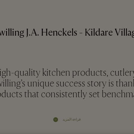
willing J.A. Henckels - Kildare Villa
gh-quality kitchen products, cutle
illing’s unique success story is than
ducts that consistently set benchma
قراءة المزيد