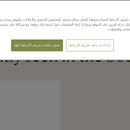
جمال
هدايا
لوازم المنزل
لوازم خروج
عريف الارتباط للسماح لموقعنا بالعمل بشكل صحيح، ولتخصيص المحتوى والإعلانات، ولتوفير ميزات وس
حليل حركة المرور على الموقع. ونشارك أيضًا المعلومات حول استخدامك موقعنا مع شركائنا على مستو
لانات والتحليلات.
إعدادات ملف تعريف الارتباط
قبول ملفات تعريف الارتباط كلها
tly seen in the bo