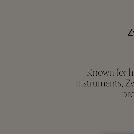
Z
Known for hi
instruments, Zw
pro