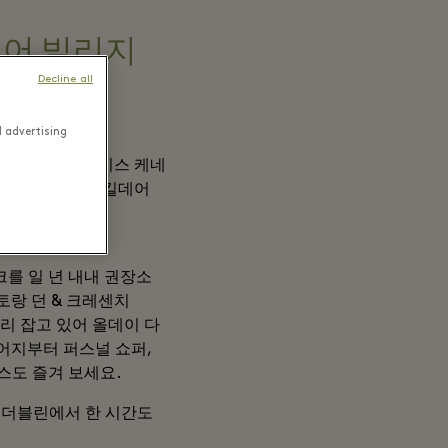
 킬데어 빌리지
Decline all
d advertising
)에는 아르마니, 루이스 케네
 야외 쇼핑 명소 킬데어
ork), 리머릭
티크를 일 년 내내 권장소
토랑 던 & 크레센치
가 자리 잡고 있어 올데이 다
어지부터 퍼스널 쇼퍼,
비스도 즐겨 보세요.
며, 더블린에서 한 시간도