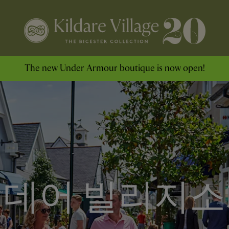
The new Under Armour boutique is now open!
킬데어 빌리지소