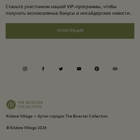
Групповое бронирование
Станьте участником нашей VIP-программы, чтобы
Часто задаваемые вопросы
Условия и положения для привилегированного участника
получать эксклюзивные бонусы и инсайдерские новости.
Отели и достопримечательности
Gift Card
РЕГИСТРАЦИЯ
Privacy notice
Специальные возможности
Корпоративная ответственность
instagram
facebook
twitter
youtube
pinterest
tripadvisor
Kildare Village — бутик-городок The Bicester Collection
© Kildare Village
2026