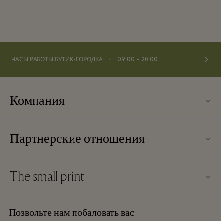
⬩
ЧАСЫ РАБОТЫ БУТИК-ГОРОДКА
09:00 – 20:00
Компания
О Kildare Village
Партнерские отношения
Карта бутик-городка
Наши партнеры
Контакты
The small print
Стать партнером
Вакансии
Условия и положения
Баллы для часто летающих путешественников
Позвольте нам побаловать вас
Загрузить приложение
Discount terms and conditions