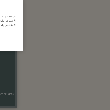
نستخدم ملفات ت
الاجتماعي ولت
الاجتماعي والإع
ded
*Terms and conditions apply. White stock lasts.