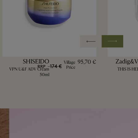
SHISEIDO
Zadig&Vo
95,70 €
Village
174 €
RRP
Price
VPN U&F ADV Cream
THIS IS HE
50ml