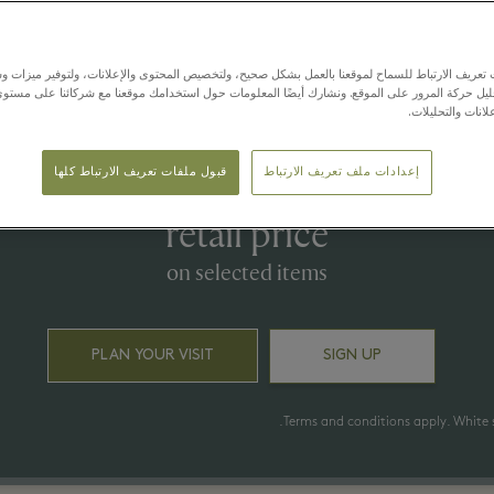
Latest Offers
عريف الارتباط للسماح لموقعنا بالعمل بشكل صحيح، ولتخصيص المحتوى والإعلانات، ولتوفير ميزات وس
حليل حركة المرور على الموقع. ونشارك أيضًا المعلومات حول استخدامك موقعنا مع شركائنا على مستو
لانات والتحليلات.
1 يوليو - 23 أغسطس 2026
 to 50% off* on the recommen
إعدادات ملف تعريف الارتباط
قبول ملفات تعريف الارتباط كلها
retail price
on selected items
PLAN YOUR VISIT
SIGN UP