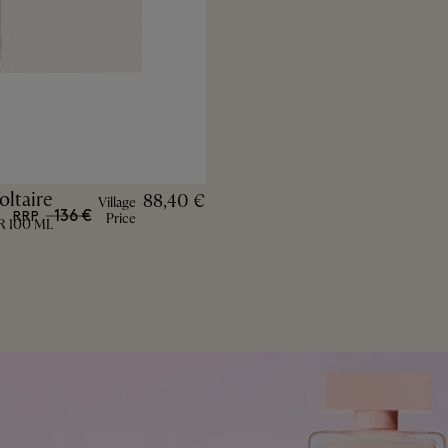
ltaire
88,40 €
Village
136 €
RRP
Price
R 100 ML