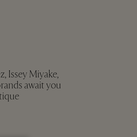
, Issey Miyake,
brands await you
tique.