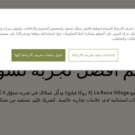
يق شركائنا
انضم لفريق شركائنا
الشركاء الآخرون
شركات الطيرا
عريف الارتباط للسماح لموقعنا بالعمل بشكل صحيح، ولتخصيص المحتوى والإعلانات، ولتوفير ميزات وس
حليل حركة المرور على الموقع. ونشارك أيضًا المعلومات حول استخدامك موقعنا مع شركائنا على مستو
لانات والتحليلات.
ن يلعبون دوراً أسا
إعدادات ملف تعريف الارتباط
قبول ملفات تعريف الارتباط كلها
م أفضل تجربة تسو
أقم شراكة مع La Roca Village (لا روكا فيليج) ودلّل عملائك في تجربة تسوّق
 استثنائية لدى علامات تجارية عالمية. كشريك قيّم، تستفيد من تشك