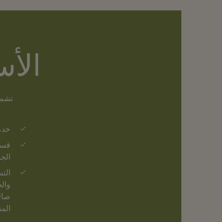
الأ
تشمل
خدم
قسي
الج
التس
وال
صال
المقاعد 