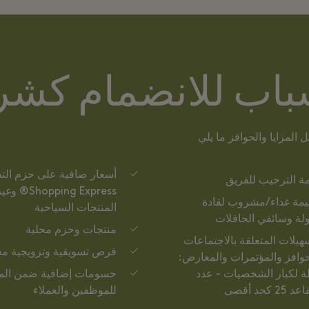
سباب للانضمام كشر
 المزايا والحوافز ما يلي
أسعار صافية على حزم الت
ة الترحيب للفريق
opping Express
مة غداء/مشروب لقادة
المنتجات السياحية
ولة وسائقي الحافلات
منتجات وحزم محلية
هيلات المتعلقة بالاجتماعات
فرص تسويقية وترويجية م
حوافز والمؤتمرات والمعارض:
ة لكبار الشخصيات - عدد
حسومات إضافية ضمن المت
25 كحد أقصى
للموظفين والعملاء