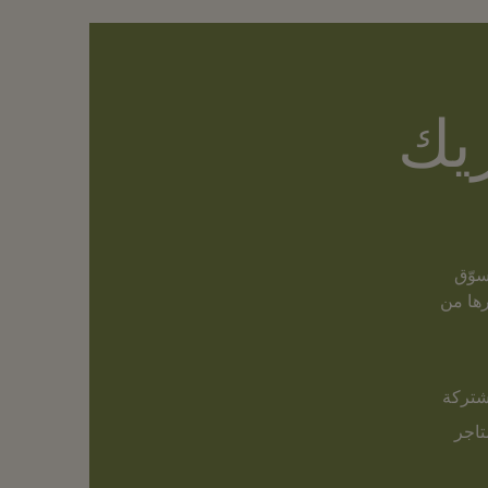
يك
سوّق
Sh® وغيرها من
شتركة
اجر