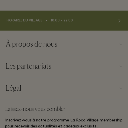
⬩
HORAIRES DU VILLAGE
10:00 – 22:00
À propos de nous
Nous contacter
Les partenariats
À propos de La Roca Village
Nos partenaires
Plan du Village
Légal
Devenir partenaire
Carrières
Conditions Générales d’utilisation du Site Web
Offres fidélité voyageurs
Laissez-nous vous combler
Télécharger l’appli
Conditions Générales Relatives à La Roca Village membership
Réservation de groupe
Inscrivez-vous à notre programme La Roca Village membership
Carte Cadeau
pour recevoir des actualités et cadeaux exclusifs.