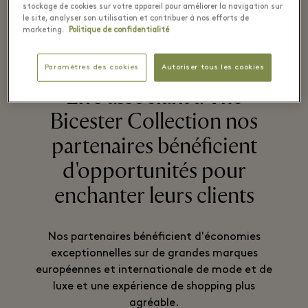
stockage de cookies sur votre appareil pour améliorer la navigation sur
le site, analyser son utilisation et contribuer à nos efforts de
marketing.
Politique de confidentialité
PARTENAIRES
PARTENAIRES
AUTRES
DEVENEZ
AÉRIENS
AÉRIENS
PARTNERS
PARTENAIRE
Paramètres des cookies
Autoriser tous les cookies
En s'associant à The
Bicester Collection nos
partenaires bénéficient
d'opportunités pour
enchanter leurs clients
Nos partenaires bénéficient d'économies
exceptionnelles sur de grandes marques
européennes et internationale de mode et de
luxe et une expérience de shopping plus
agréable.