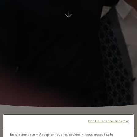
⬩
HORAIRES DU VILLAGE
10:00 – 22:00
Continuer sans accepter
En cliquant sur « Accepter tous les cookies », vous acceptez le