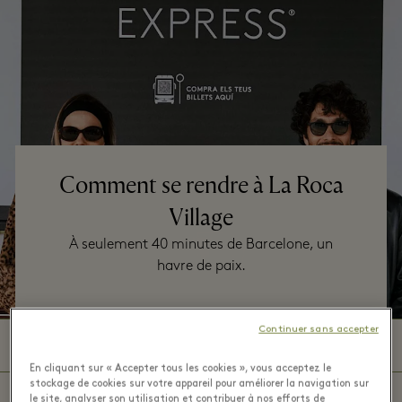
Comment se rendre à La Roca
Village
À seulement 40 minutes de Barcelone, un
havre de paix.
Continuer sans accepter
Par navette Shopping Express®
En cliquant sur « Accepter tous les cookies », vous acceptez le
stockage de cookies sur votre appareil pour améliorer la navigation sur
En train
le site, analyser son utilisation et contribuer à nos efforts de