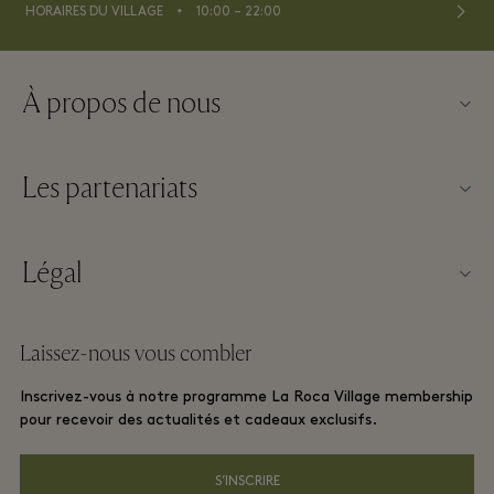
⬩
HORAIRES DU VILLAGE
10:00 – 22:00
À propos de nous
Nous contacter
Les partenariats
À propos de La Roca Village
Nos partenaires
Plan du Village
Légal
Devenir partenaire
Carrières
Conditions Générales d’utilisation du Site Web
Offres fidélité voyageurs
Laissez-nous vous combler
Télécharger l’appli
Conditions Générales Relatives à La Roca Village membership
Réservation de groupe
Inscrivez-vous à notre programme La Roca Village membership
Carte Cadeau
pour recevoir des actualités et cadeaux exclusifs.
Déclarations de Confidentialité
Hôtels et attractions locales
FAQ
S’INSCRIRE
Accessibilité