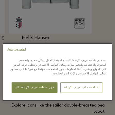
Helly Hansen
 €
Waterproof jacket
استمر دون قبول
نستخدم ملفات تعريف الارتباط للسماح لموقعنا بالعمل بشكل صحيح، ولتخصيص
المحتوى والإعلانات، ولتوفير ميزات وسائل التواصل الاجتماعي ولتحليل حركة المرور
على الموقع. ونشارك أيضًا المعلومات حول استخدامك موقعنا مع شركائنا على مستوى
Trends making waves this
وسائل التواصل الاجتماعي والإعلانات والتحليلات.
autumn
إعدادات ملف تعريف الارتباط
قبول ملفات تعريف الارتباط كلها
Fashion sets sail with a nautical wardrobe twist.
Explore icons like the sailor double-breasted pea
coat.