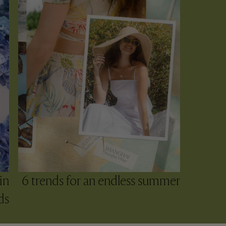
in
6 trends for an endless summer
s​