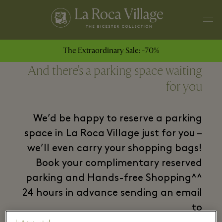
The Extraordinary Sale: -70%
And there’s a parking space waiting
for you
We’d be happy to reserve a parking
space in La Roca Village just for you –
we’ll even carry your shopping bags!
Book your complimentary reserved
parking and Hands-free Shopping^^
24 hours in advance sending an email
to