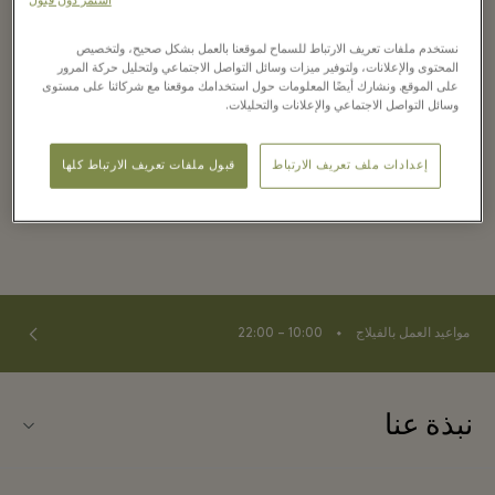
Conciergeservices@LaRocaVillage.com
,
استمر دون قبول
before 31 March 2025.*
نستخدم ملفات تعريف الارتباط للسماح لموقعنا بالعمل بشكل صحيح، ولتخصيص
المحتوى والإعلانات، ولتوفير ميزات وسائل التواصل الاجتماعي ولتحليل حركة المرور
*Redeemable three times per guest,
على الموقع. ونشارك أيضًا المعلومات حول استخدامك موقعنا مع شركائنا على مستوى
وسائل التواصل الاجتماعي والإعلانات والتحليلات.
upon availability. **Hands Free
Shopping redeemable once per
إعدادات ملف تعريف الارتباط
قبول ملفات تعريف الارتباط كلها
visitor, subject to availability.
⬩
مواعيد العمل بالفيلاج
10:00 – 22:00
نبذة عنا
اتصلوا بنا