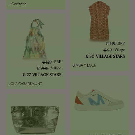
L'Occitane
149 €
:
RRP
99 €
:
Village
30 €
VILLAGE STARS
129 €
:
RRP
BIMBA Y LOLA
900 €
:
Village
27 €
VILLAGE STARS
LOLA CASADEMUNT