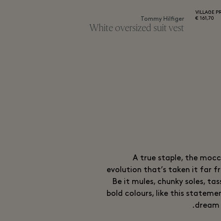
VILLAGE P
161,70 €
Tommy Hilfiger
White oversized suit vest
A true staple, the moc
evolution that’s taken it far f
Be it mules, chunky soles, tas
bold colours, like this statemen
dream 