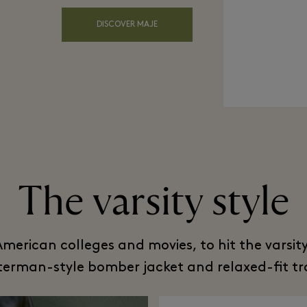
DISCOVER MAJE
The varsity style
merican colleges and movies, to hit the varsit
terman-style bomber jacket and relaxed-fit tro