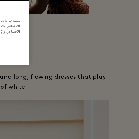
نستخدم ملفات ت
الاجتماعي ولت
الاجتماعي والإع
ette
 and long, flowing dresses that play
of white.