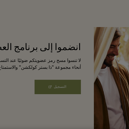
انضموا إلى برنامج الع
لا تنسوا مسح رمز عضويتكم ضوئيًا عند التس
أنحاء مجموعة "ذا بستر كولكشن" والاستمتاع
التسجيل