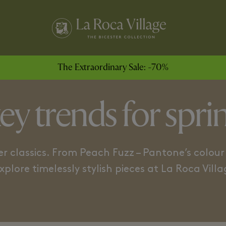
 OBSESSION
THE FLUID DRESS CODE
The Extraordinary Sale: -70%
ey trends for spr
er classics. From Peach Fuzz – Pantone’s colour o
xplore timelessly stylish pieces at La Roca Villa