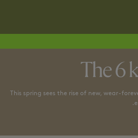
THE UTILITARIAN AESTHETIC
THE PEACH
The 6 k
This spring sees the rise of new, wear-forev
e