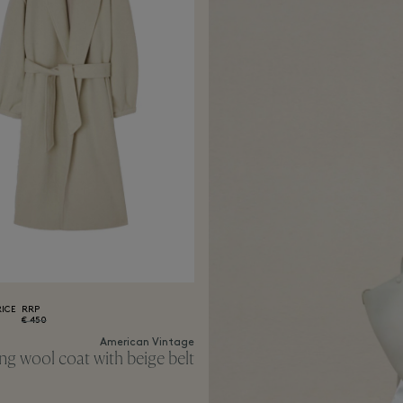
RICE
RRP
450 €
American Vintage
ng wool coat with beige belt