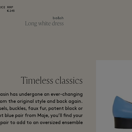
RICE
RRP
245 €
ba&sh
Long white dress
Timeless classics
casin has undergone an ever-changing
rom the original style and back again.
sels, buckles, faux fur, patent black or
t blue pair from Maje, you’ll find your
pair to add to an oversized ensemble.