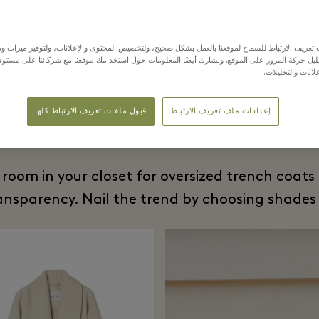
عريف الارتباط للسماح لموقعنا بالعمل بشكل صحيح، ولتخصيص المحتوى والإعلانات، ولتوفير ميزات وس
حليل حركة المرور على الموقع. ونشارك أيضًا المعلومات حول استخدامك موقعنا مع شركائنا على مستو
لانات والتحليلات.
 oversized silhou
إعدادات ملف تعريف الارتباط
قبول ملفات تعريف الارتباط كلها
 room in your closet for oversized trench coats
ansparency. Nail the trend by choosing shades 