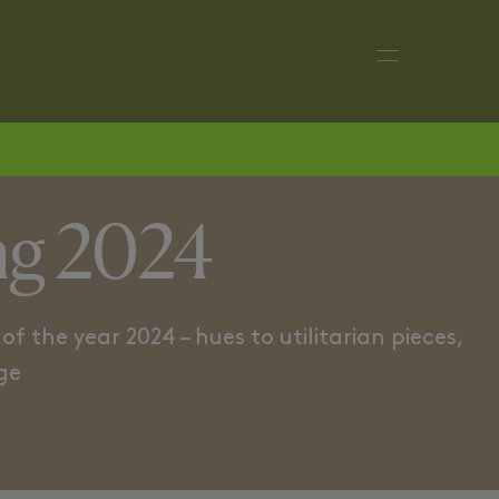
THE VARSITY STYLE
THE OVERSIZ
ing 2024
f the year 2024 – hues to utilitarian pieces,
ge.