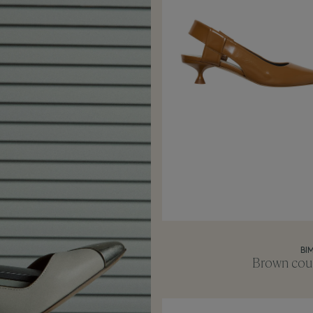
BI
Brown cour