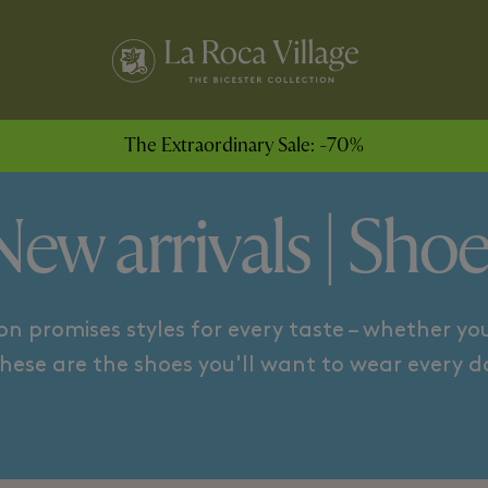
DALS
BALLET FLATS
The Extraordinary Sale: -70%
New arrivals | Shoe
n promises styles for every taste – whether you
hese are the shoes you'll want to wear every da