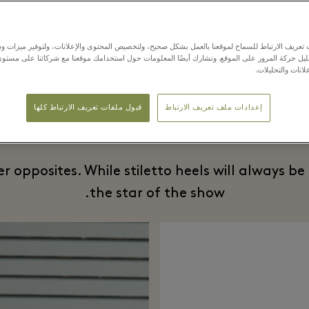
عريف الارتباط للسماح لموقعنا بالعمل بشكل صحيح، ولتخصيص المحتوى والإعلانات، ولتوفير ميزات وس
حليل حركة المرور على الموقع. ونشارك أيضًا المعلومات حول استخدامك موقعنا مع شركائنا على مستو
لانات والتحليلات.
Heels
إعدادات ملف تعريف الارتباط
قبول ملفات تعريف الارتباط كلها
opposites. While stiletto heels will always be 
the star of the show.