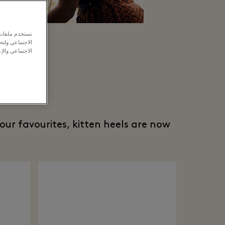
نستخدم ملفات ت
الاجتماعي ولت
الاجتماعي والإع
our favourites, kitten heels are now