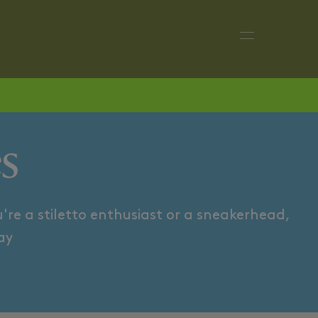
BOOTS & ANKLE BOOTS
H
s
're a stiletto enthusiast or a sneakerhead,
y.