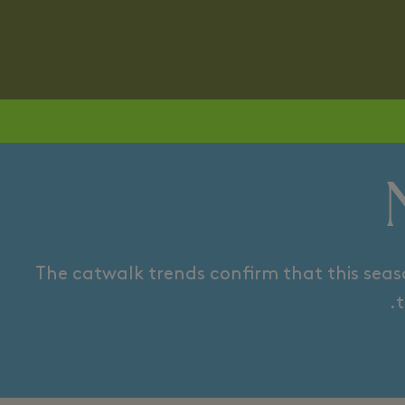
SHOES FOR HIM
SAN
The catwalk trends confirm that this seaso
t