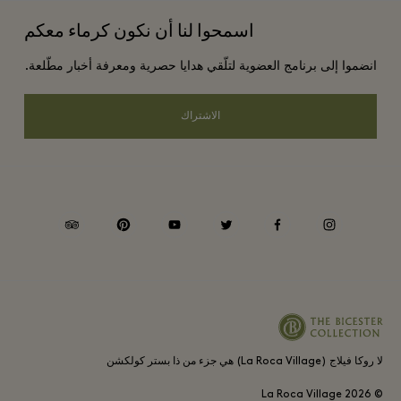
برامج مكافآت المسافر الدائم
اسمحوا لنا أن نكون كرماء معكم
تنزيل التطبيق
أحكام وشروط العضوية
حجز المجموعات
انضموا إلى برنامج العضوية لتلّقي هدايا حصرية ومعرفة أخبار مطّلعة.
بطاقة الهدايا
إشعارات الخصوصية
الفنادق والمعالم السياحية المحلية
الأسئلة المتكررة
الاشتراك
سهولة الوصول
الالتزامات البيئية والاجتماعية والحوكمة
Whistleblowing
tripadvisor
pinterest
youtube
twitter
facebook
instagram
Average supplier payment period
لا روكا فيلاج (La Roca Village) هي جزء من ذا بستر كولكشن
2026
© La Roca Village