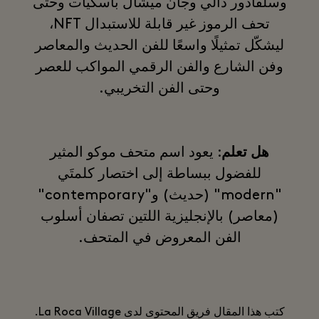
وسلفادور دالي وجان ميشال باسكيات وحتى
تحف الرموز غير قابلة للاستبدال NFT،
ليشكّل تمثيلًا واسعًا للفن الحديث والمعاصر
وفن الشارع والفن الرقمي المواكب للعصر
وحتى الفن التخريبي.
هل تعلم
: يعود اسم متحف موكو المثير
للفضول ببساطة إلى اختصار كلمتَي
"modern" (حديث) و"contemporary"
(معاصر) بالإنجليزية اللتين تصفان أسلوب
الفن المعروض في المتحف.
كتب هذا المقال فريق المحتوى لدى La Roca Village.