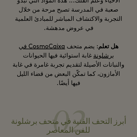
الأحياء وعلم الفلك... هذه المواد التي تبدو
صعبة في المدرسة تصبح مرحة من خلال
التجربة والاكتشاف المباشر للمبادئ العلمية
في عروض مدهشة.
هل تعلم
: يضم متحف
CosmoCaixa في
برشلونة
غابة استوائية فيها الحيوانات
والنباتات الأصيلة لتقديم تجربة غامرة في غابة
الأمازون، كما تمكّن البعض من قضاء الليل
فيها أيضًا.
02
أبرز التحف الفنية في متحف برشلونة
للفن المعاصر