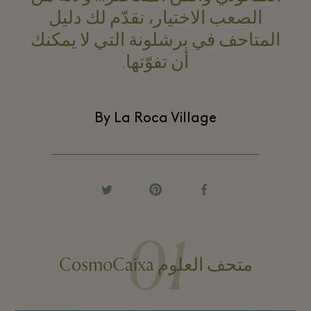
الصعب الاختيار، نقدّم لك دليل
المتاحف في برشلونة التي لا يمكنك
أن تفوّتها.
By La Roca Village
01
متحف العلوم CosmoCaixa