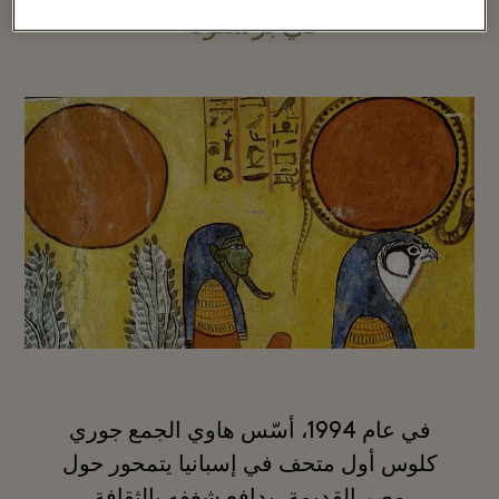
في برشلونة
في عام 1994، أسّس هاوي الجمع جوري
كلوس أول متحف في إسبانيا يتمحور حول