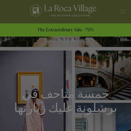
The Extraordinary Sale: -70%
خمسة متاحف في
برشلونة عليك زيارتها