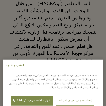
للفن المعاصر (أو MACBA) - من خلال
اللوحات وفن الفيديو والمنشآت الفنية،
وغيرها من الفنون - دعم بناء مجتمع أكثر
حرية يتميّز بروح النقد ويعكس التنوّع الفنّي.
ننصحك بمراجعة برنامجه قبل زيارته لاكتشاف
أي معرض سيكون بانتظارك ليدهشك.
هل تعلم
: ضمن دعمه للفن والثقافة، رعى
مركز La Roca Village الدورة الأولى من
جائزة مؤسّسة
MACBA
التي تهدف إلى تقدير
استمر دون قبول
امتياز الفنانين المعاصرين في إسبانيا
والبرتغال.
نستخدم ملفات تعريف الارتباط للسماح لموقعنا بالعمل بشكل صحيح، ولتخصيص
المحتوى والإعلانات، ولتوفير ميزات وسائل التواصل الاجتماعي ولتحليل حركة المرور
على الموقع. ونشارك أيضًا المعلومات حول استخدامك موقعنا مع شركائنا على مستوى
وسائل التواصل الاجتماعي والإعلانات والتحليلات.
03
إعدادات ملف تعريف الارتباط
قبول ملفات تعريف الارتباط كلها
رحلة عبر الزمن في المتحف المصري