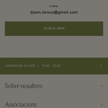
E-MAIL:
dyson.laroca@gmail.com
VEURE AL MAPA
⬩
HORARIS DEL VILLAGE
10:00 – 22:00
Sobre nosaltres
Contacte
Associacions
Sobre La Roca Village