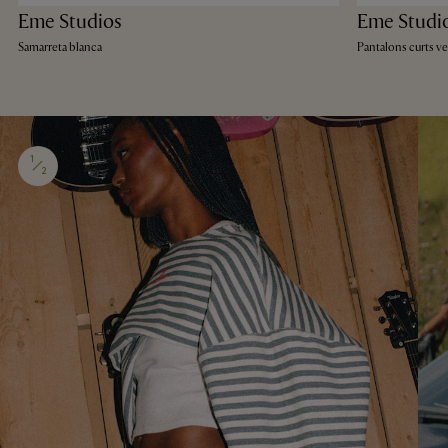
Eme Studios
Eme Studi
Samarreta blanca
Pantalons curts v
1
2