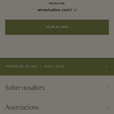
PÀGINA WEB:
emestudios.com/
VEURE AL MAPA
⬩
HORARIS DEL VILLAGE
10:00 – 22:00
Sobre nosaltres
Contacte
Associacions
Sobre La Roca Village