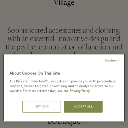
Village
Sophisticated accessories and clothing,
with an essential, innovative design and
the perfect combination of function and
informal elegance, made in top-quality
Decline all
materials.
About Cookies On This Site
The Bicester Collection™ use cookies to provide you with personalised
VEURE MÉS
content, deliver targeted advertising and to analyse visitors to our
website. For more information, see our
Privacy Policy
Vist recentment a la
OPTIONS
ACCEPT ALL
boutique