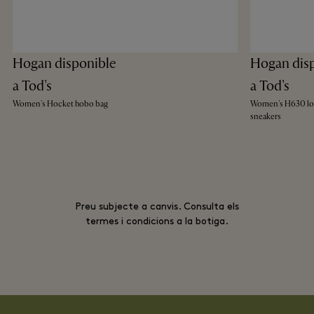
Hogan disponible
Hogan dis
a Tod's
a Tod's
Women's Hocket hobo bag
Women's H630 l
sneakers
Preu subjecte a canvis. Consulta els
termes i condicions a la botiga.