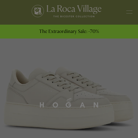
The Extraordinary Sale: -70%