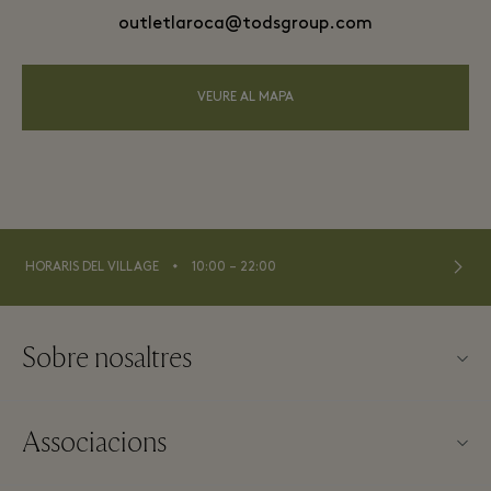
outletlaroca@todsgroup.com
VEURE AL MAPA
⬩
HORARIS DEL VILLAGE
10:00 – 22:00
Sobre nosaltres
Contacte
Associacions
Sobre La Roca Village
Els nostres partners