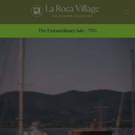
The Extraordinary Sale: -70%