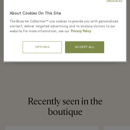
Up to 70% off on
Decline all
the original price
About Cookies On This Site
The Bicester Collection™ use cookies to provide you with personalised
on selected items
content, deliver targeted advertising and to analyse visitors to our
website. For more information, see our
Privacy Policy
*T&Cs apply. Refer in store for more details.
OPTIONS
ACCEPT ALL
Recently seen in the
boutique