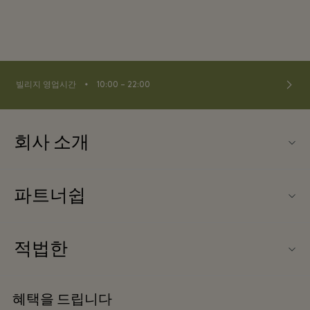
⬩
빌리지 영업시간
10:00 – 22:00
회사 소개
문의하기
파트너쉽
La Roca Village (라 로카 빌리지) 소개
우리의 파트너들
빌리지 지도
적법한
파트너가되다
커리어
웹사이트 이용 약관
항공사 마일리지 프로그램
혜택을 드립니다
앱 다운로드
프리빌리지 약관