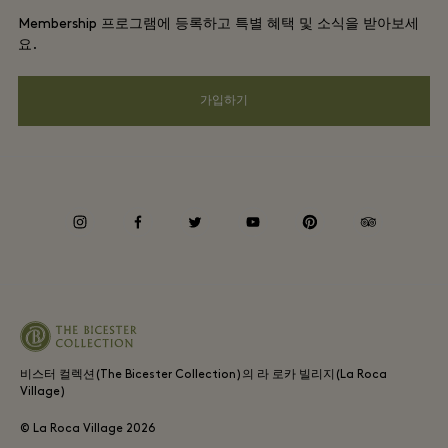
단체 예약
Membership 프로그램에 등록하고 특별 혜택 및 소식을 받아보세
Gift Card
프라이버시 공지
요.
호텔 및 지역 명소
FAQ
웹접근성 안내
가입하기
기업의 책임
Whistleblowing
instagram
facebook
twitter
youtube
pinterest
tripadvisor
Average supplier payment period
비스터 컬렉션(The Bicester Collection)의 라 로카 빌리지(La Roca
Village)
© La Roca Village
2026