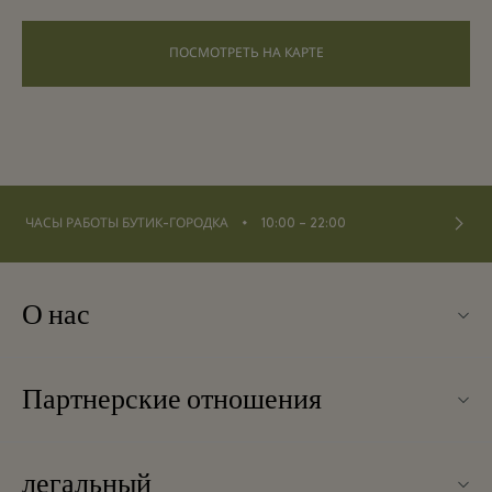
ПОСМОТРЕТЬ НА КАРТЕ
⬩
ЧАСЫ РАБОТЫ БУТИК-ГОРОДКА
10:00 – 22:00
О нас
Контакты
Партнерские отношения
О La Roca Village
Наши партнеры
Карта бутик-городка
легальный
Стать партнером