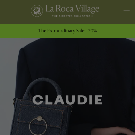
The Extraordinary Sale: -70%