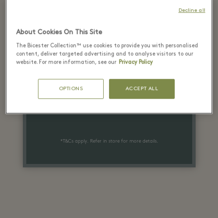
Decline all
1 июль - 23 август 2026
About Cookies On This Site
Up to 60% off* on
The Bicester Collection™ use cookies to provide you with personalised
content, deliver targeted advertising and to analyse visitors to our
website. For more information, see our
Privacy Policy
the recommended
retail price
OPTIONS
ACCEPT ALL
on selected items
*T&Cs apply. Refer in store for more details.