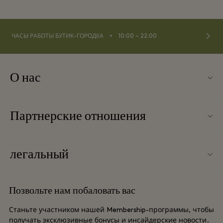
⬩
ЧАСЫ РАБОТЫ БУТИК-ГОРОДКА
10:00 – 22:00
О нас
Контакты
Партнерские отношения
О La Roca Village
Наши партнеры
Карта бутик-городка
легальный
Стать партнером
Вакансии
Условия и положения
Баллы для часто летающих путешественников
Позвольте нам побаловать вас
Загрузить приложение
Условия и положения для привилегированного участника
Групповое бронирование
Станьте участником нашей Membership-программы, чтобы
Подарочная карта
получать эксклюзивные бонусы и инсайдерские новости.