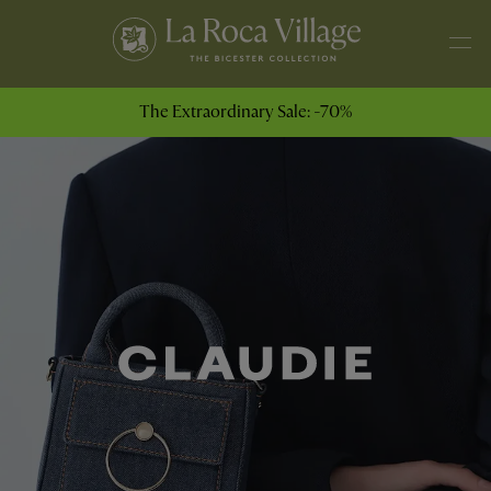
The Extraordinary Sale: -70%