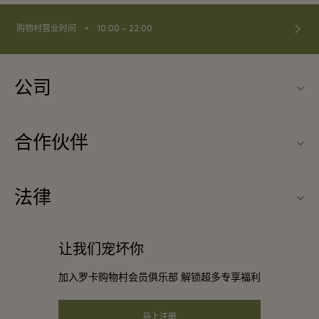
⬩
购物村营业时间
10:00 – 22:00
公司
联系我们
合作伙伴
关于La Roca Village（罗卡购物村)
旅行合作伙伴
购物村互动地图
法律
成为合作伙伴
工作机会
条款与条件
常旅客计划合作伙伴
让我们宠坏你
下载应用程序
会员条款与条件
团体预订
加入罗卡购物村会员俱乐部 解锁超多专享福利
礼品卡
隐私权声明
酒店及景点合作伙伴
常见问题
马上注册