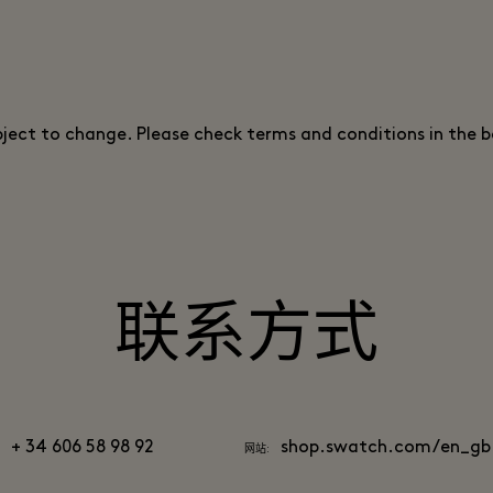
bject to change. Please check terms and conditions in the 
联系方式
+ 34 606 58 98 92
shop.swatch.com/en_gb
网站: