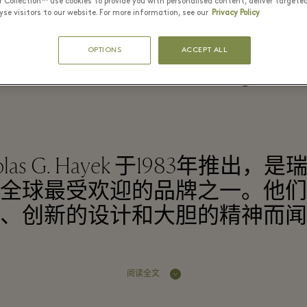
r Collection™ use cookies to provide you with personalised content, deliver targete
se visitors to our website. For more information, see our
Privacy Policy
OPTIONS
ACCEPT ALL
Swatch - La Roca Village
Nicolas G. Hayek 于1983年推
全球最受欢迎的品牌之一。他们
、创新的设计和大胆的精神而闻
阅读全文