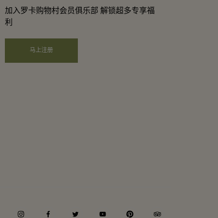
加入罗卡购物村会员俱乐部 解锁超多专享福
利
马上注册
instagram
facebook
twitter
youtube
pinterest
tripadvisor