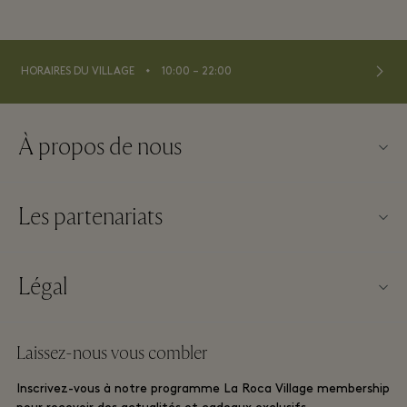
⬩
HORAIRES DU VILLAGE
10:00 – 22:00
À propos de nous
Nous contacter
Les partenariats
À propos de La Roca Village
Nos partenaires
Plan du Village
Légal
Devenir partenaire
Carrières
Conditions Générales d’utilisation du Site Web
Offres fidélité voyageurs
Laissez-nous vous combler
Télécharger l’appli
Conditions Générales Relatives à La Roca Village membership
Réservation de groupe
Inscrivez-vous à notre programme La Roca Village membership
Carte Cadeau