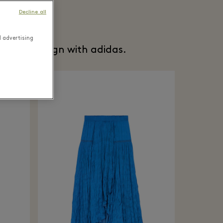
Decline all
d advertising
age’s campaign with adidas.