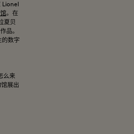
onel
物馆
。在
拉夏贝
术作品。
性的数字
怎么来
物馆展出