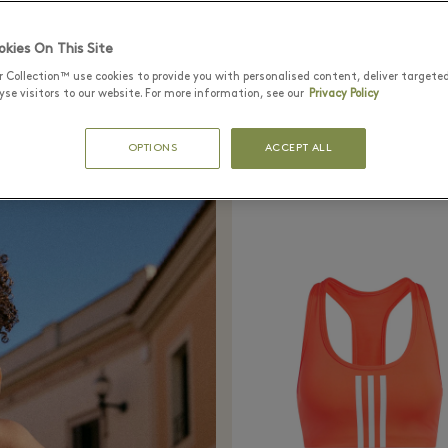
Jaël Bestué
kies On This Site
r Collection™ use cookies to provide you with personalised content, deliver targete
se visitors to our website. For more information, see our
Privacy Policy
ialising in speed events, kicks off La Roca Vill
OPTIONS
ACCEPT ALL