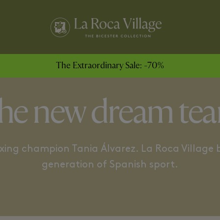
ABELLÁN
SARA SALDAÑA
The Extraordinary Sale: -70%
he new dream te
xing champion Tania Álvarez. La Roca Village 
generation of Spanish sport.