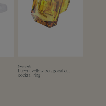
Swarovski
Lucent yellow octagonal cut
cocktail ring