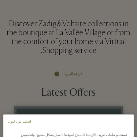
Discover Zadig&Voltaire collections in
the boutique at La Vallée Village or from
the comfort of your home via Virtual
Shopping service.
قراءة المزيد
Latest Offers
استمر دون قبول
29 يوليو - 9 أغسطس 2026
نستخدم ملفات تعريف الارتباط للسماح لموقعنا بالعمل بشكل صحيح، ولتخصيص