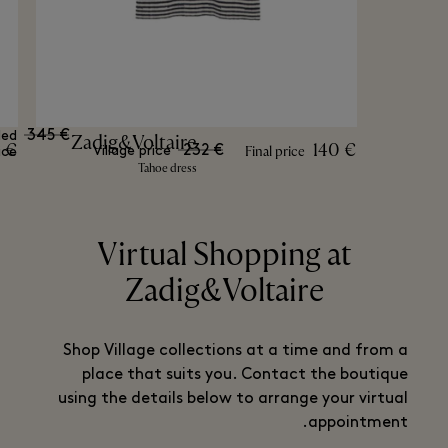
345 €
ed
Zadig&Voltaire
1 €
140 €
232 €
Final price
Village price
ice
Tahoe dress
Virtual Shopping at
Zadig&Voltaire
Shop Village collections at a time and from a
place that suits you. Contact the boutique
using the details below to arrange your virtual
appointment.