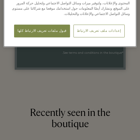
Up to 50% off
المحتوى والإعلانات، ولتوفير ميزات وسائل التواصل الاجتماعي ولتحليل حركة المرور
على الموقع. ونشارك أيضًا المعلومات حول استخدامك موقعنا مع شركائنا على مستوى
a selection of items*
وسائل التواصل الاجتماعي والإعلانات والتحليلات.
An additional 15% off when you
إعدادات ملف تعريف الارتباط
قبول ملفات تعريف الارتباط كلها
purchase 2 discounted items*
*See terms and conditions in the boutique.
Recently seen in the
boutique