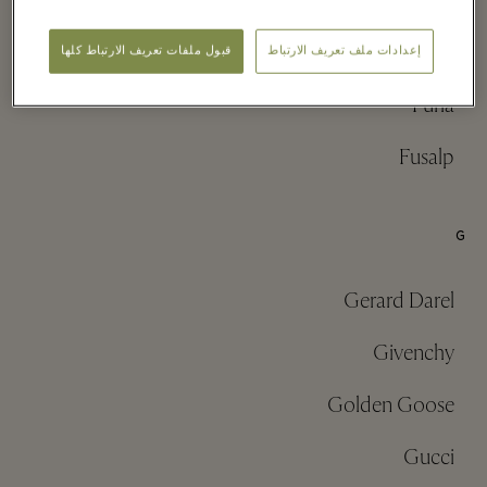
Figaret
Fred Perry
إعدادات ملف تعريف الارتباط
قبول ملفات تعريف الارتباط كلها
Furla
Fusalp
G
Gerard Darel
Givenchy
Golden Goose
Gucci