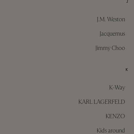
J
J.M. Weston
Jacquemus
Jimmy Choo
K
K-Way
KARL LAGERFELD
KENZO
Kids around