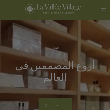
المتاجر
أروع المصممين في
العالم
بحث