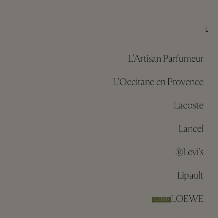
L
L'Artisan Parfumeur
L'Occitane en Provence
Lacoste
Lancel
Levi’s®
Lipault
LOEWE
CLOSED