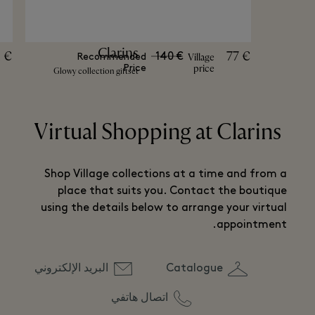
Clarins
1 €
77 €
140 €
Village
Recommended
price
Price
Glowy collection giftset
Virtual Shopping at Clarins
Shop Village collections at a time and from a
place that suits you. Contact the boutique
using the details below to arrange your virtual
appointment.
Catalogue
البريد الإلكتروني
اتصال هاتفي