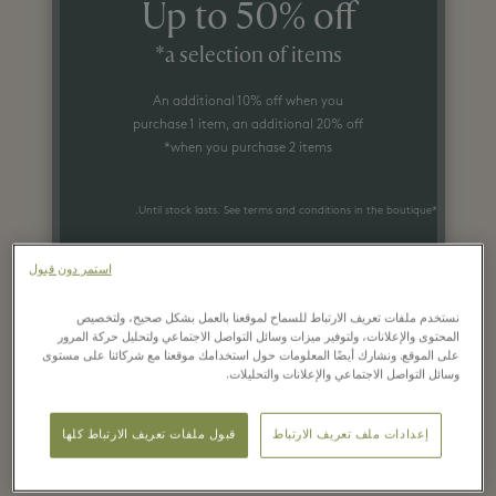
Up to 50% off
a selection of items*
An additional 10% off when you
purchase 1 item, an additional 20% off
when you purchase 2 items*
*Until stock lasts. See terms and conditions in the boutique.
استمر دون قبول
نستخدم ملفات تعريف الارتباط للسماح لموقعنا بالعمل بشكل صحيح، ولتخصيص
المحتوى والإعلانات، ولتوفير ميزات وسائل التواصل الاجتماعي ولتحليل حركة المرور
على الموقع. ونشارك أيضًا المعلومات حول استخدامك موقعنا مع شركائنا على مستوى
وسائل التواصل الاجتماعي والإعلانات والتحليلات.
Spotted in Clarins boutique:
إعدادات ملف تعريف الارتباط
قبول ملفات تعريف الارتباط كلها
skincare