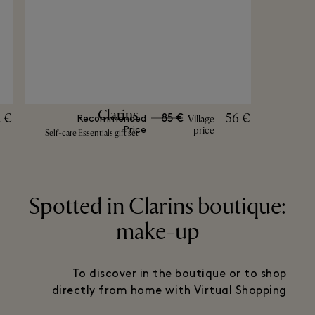
Clarins
2 €
56 €
85 €
Village
Recommended
price
Price
Self-care Essentials gift set
Spotted in Clarins boutique:
make-up
To discover in the boutique or to shop
directly from home with Virtual Shopping