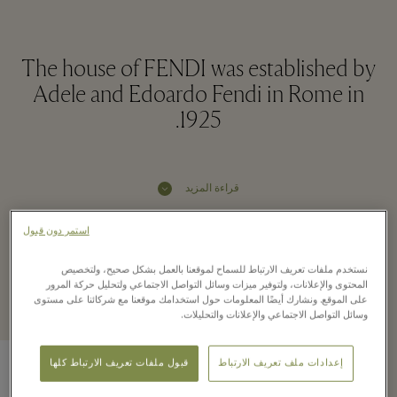
The house of FENDI was established by
Adele and Edoardo Fendi in Rome in
1925.
قراءة المزيد
استمر دون قبول
Recently seen in the
نستخدم ملفات تعريف الارتباط للسماح لموقعنا بالعمل بشكل صحيح، ولتخصيص
المحتوى والإعلانات، ولتوفير ميزات وسائل التواصل الاجتماعي ولتحليل حركة المرور
boutique
على الموقع. ونشارك أيضًا المعلومات حول استخدامك موقعنا مع شركائنا على مستوى
وسائل التواصل الاجتماعي والإعلانات والتحليلات.
إعدادات ملف تعريف الارتباط
قبول ملفات تعريف الارتباط كلها