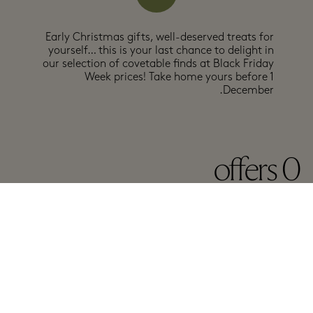
Early Christmas gifts, well-deserved treats for
yourself… this is your last chance to delight in
our selection of covetable finds at Black Friday
Week prices! Take home yours before 1
December.
offers
0
Participating
Offers are not valid on items marked with black dots nor on current season
collections.
A-Z