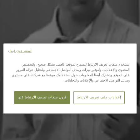
استمر دون قبول
نستخدم ملفات تعريف الارتباط للسماح لموقعنا بالعمل بشكل صحيح، ولتخصيص
المحتوى والإعلانات، ولتوفير ميزات وسائل التواصل الاجتماعي ولتحليل حركة المرور
على الموقع. ونشارك أيضًا المعلومات حول استخدامك موقعنا مع شركائنا على مستوى
وسائل التواصل الاجتماعي والإعلانات والتحليلات.
إعدادات ملف تعريف الارتباط
قبول ملفات تعريف الارتباط كلها