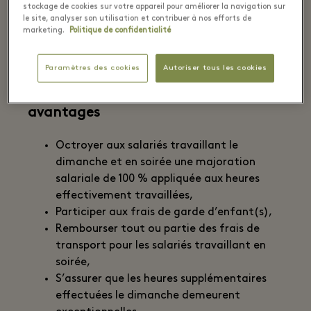
stockage de cookies sur votre appareil pour améliorer la navigation sur
qu’il ait à justifier de motifs et sans que
le site, analyser son utilisation et contribuer à nos efforts de
cela ne puisse constituer une cause
marketing.
Politique de confidentialité
légitime de licenciement.
Paramètres des cookies
Autoriser tous les cookies
2. Majoration salariale et autres
avantages
Octroyer aux salariés travaillant le
dimanche et en soirée une majoration
salariale de 100 % appliquée aux heures
effectivement travaillées,
Participer aux frais de garde d’enfant(s),
Rembourser tout ou partie des frais de
transport pour les salariés travaillant en
soirée,
S’assurer que les heures supplémentaires
effectuées le dimanche demeurent