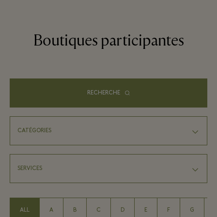
Boutiques participantes
RECHERCHE
ALL
A
B
C
D
E
F
G