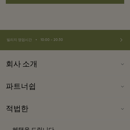
⬩
빌리지 영업시간
10:00 – 20:30
회사 소개
La Vallée Village (라 발레 빌리지) 소개
파트너쉽
문의하기
우리의 파트너들
FAQ
적법한
파트너가되다
앱 다운로드
웹사이트 이용 약관
항공사 마일리지 프로그램
혜택을 드립니다
기프트카드