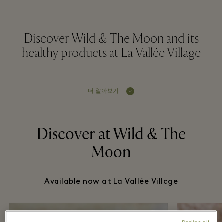
Discover Wild & The Moon and its
healthy products at La Vallée Village
더 알아보기
Discover at Wild & The
Moon
Available now at La Vallée Village