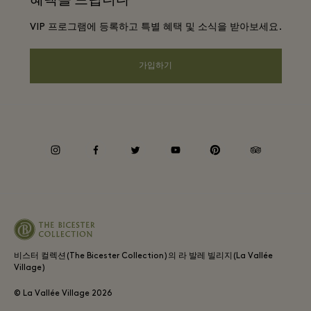
프리빌리지 약관
단체 예약
VIP 프로그램에 등록하고 특별 혜택 및 소식을 받아보세요.
빌리지 지도
프라이버시 공지
호텔 및 지역 명소
원격 쇼핑
가입하기
웹접근성 안내
커리어
기업의 책임
instagram
facebook
twitter
youtube
pinterest
tripadvisor
비스터 컬렉션(The Bicester Collection)의 라 발레 빌리지(La Vallée
Village)
© La Vallée Village
2026