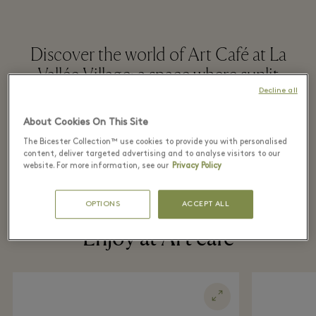
Discover the world of Art Café at La
Vallée Village: a space where sunlit
lunches and sweet indulgences take
Decline all
centre stage. Enjoy refined dishes on the
About Cookies On This Site
terrace or in the heart of the Village
The Bicester Collection™ use cookies to provide you with personalised
garden.
content, deliver targeted advertising and to analyse visitors to our
website. For more information, see our
Privacy Policy
OPTIONS
ACCEPT ALL
Enjoy at Art café