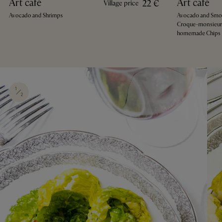
Art café
Art café
22 €
Village price
Avocado and Shrimps
Avocado and Smo
Croque-monsieur
homemade Chips
1
2