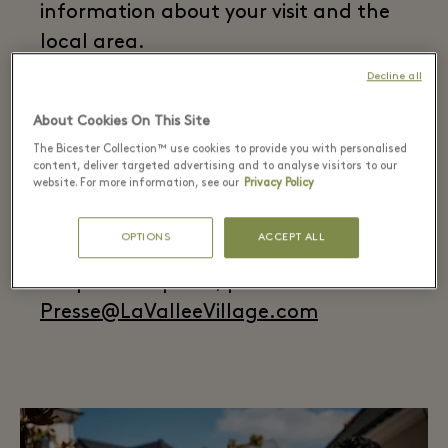
information about your visit and the
local area.
Decline all
For more information, call +33 (0)1 60
42 35 00 or e-mail
About Cookies On This Site
ConciergeServices@LaValleeVillage.com
The Bicester Collection™ use cookies to provide you with personalised
content, deliver targeted advertising and to analyse visitors to our
website. For more information, see our
Privacy Policy
For group visits, please email
LVVBookings@LaValleeVillage.com
OPTIONS
ACCEPT ALL
For press enquiries, please email
Presse@LaValleeVillage.com