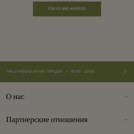
FOR IOS AND ANDROID
⬩
ЧАСЫ РАБОТЫ БУТИК-ГОРОДКА
10:00 – 20:30
О нас
О La Vallée Village
Партнерские отношения
Контакты
Наши партнеры