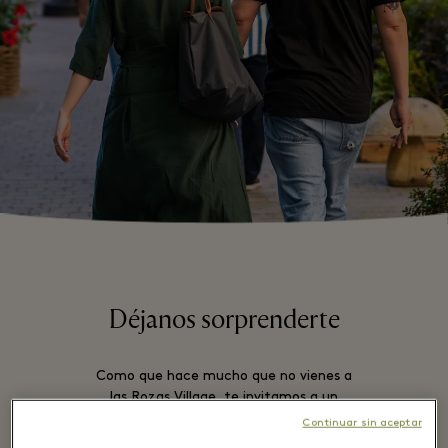
Déjanos sorprenderte
Como que hace mucho que no vienes a
las Rozas Village, te invitamos a un
Coctakil en Mentidero Sal y Brasas o
Continuar sin aceptar
Arzábal solo por ser membership de Las