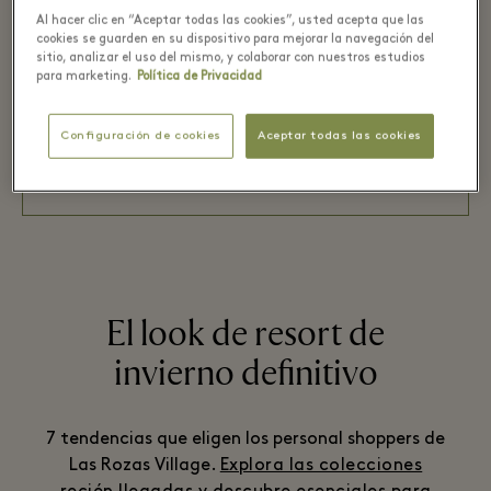
Rozas Village.
Al hacer clic en “Aceptar todas las cookies”, usted acepta que las
cookies se guarden en su dispositivo para mejorar la navegación del
sitio, analizar el uso del mismo, y colaborar con nuestros estudios
para marketing.
Política de Privacidad
INICIA SESIÓN
Configuración de cookies
Aceptar todas las cookies
REGÍSTRATE
El look de resort de
invierno definitivo
7 tendencias que eligen los personal shoppers de
Las Rozas Village.
Explora las colecciones