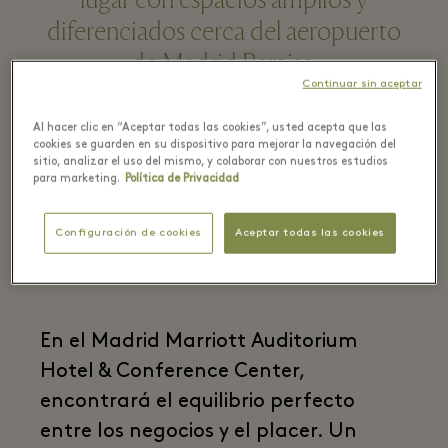
lugar con espacios amplios y
diferenciados cerca del aeropuerto
de Madrid Barajas.
Continuar sin aceptar
Al hacer clic en “Aceptar todas las cookies”, usted acepta que las
By Las Rozas Village
cookies se guarden en su dispositivo para mejorar la navegación del
sitio, analizar el uso del mismo, y colaborar con nuestros estudios
para marketing.
Política de Privacidad
Configuración de cookies
Aceptar todas las cookies
En el Madrid Marriott Auditorium
Hotel & Conference Center,
encontrará el equilibrio perfecto
entre los negocios y el placer. Un