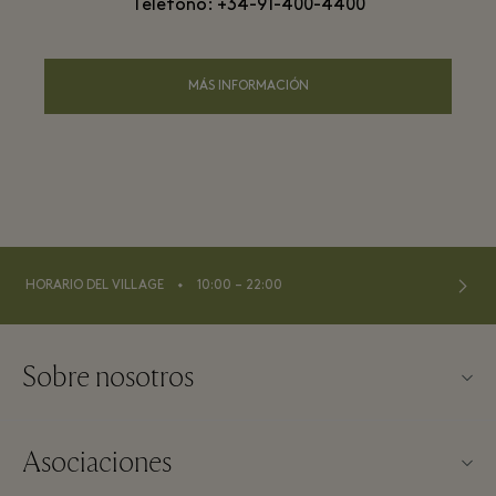
Teléfono: +34-91-400-4400
MÁS INFORMACIÓN
⬩
HORARIO DEL VILLAGE
10:00 – 22:00
Sobre nosotros
Contacto
Asociaciones
Sobre Las Rozas Village