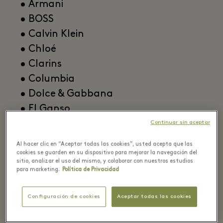
• Armani
• BOSS
• Calvin Klein
• Chloé
• Clarins
• Columbia
• Dolce & Gabbana
• El Ganso
• Elisabetta Franchi
Continuar sin aceptar
• Etro
Al hacer clic en “Aceptar todas las cookies”, usted acepta que las
• Ferragamo
cookies se guarden en su dispositivo para mejorar la navegación del
sitio, analizar el uso del mismo, y colaborar con nuestros estudios
• Furla
para marketing.
Política de Privacidad
• Guess
• Herno
Configuración de cookies
Aceptar todas las cookies
• HOFF