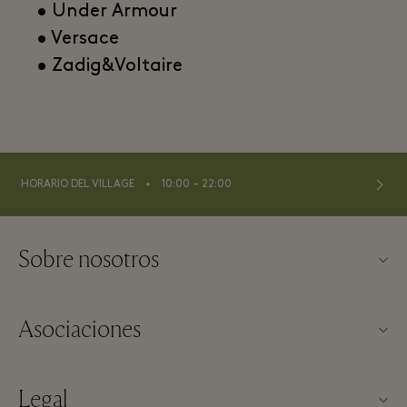
• Under Armour
• Versace
• Zadig&Voltaire
⬩
HORARIO DEL VILLAGE
10:00 – 22:00
Sobre nosotros
Contacto
Asociaciones
Sobre Las Rozas Village
Nuestros partners
Mapa del Village
Legal
Hazte partner